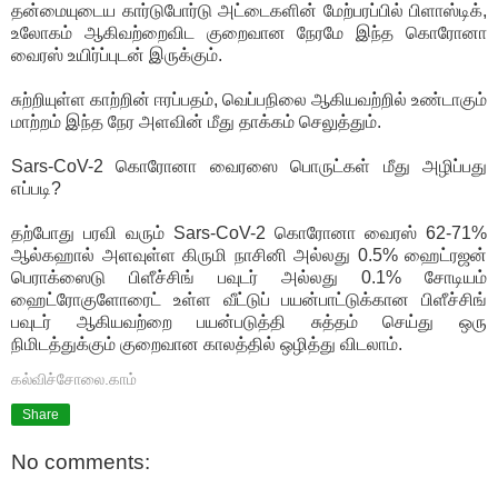
தன்மையுடைய கார்டுபோர்டு அட்டைகளின் மேற்பரப்பில் பிளாஸ்டிக்,
உலோகம் ஆகிவற்றைவிட குறைவான நேரமே இந்த கொரோனா
வைரஸ் உயிர்ப்புடன் இருக்கும்.
சுற்றியுள்ள காற்றின் ஈரப்பதம், வெப்பநிலை ஆகியவற்றில் உண்டாகும்
மாற்றம் இந்த நேர அளவின் மீது தாக்கம் செலுத்தும்.
Sars-CoV-2 கொரோனா வைரஸை பொருட்கள் மீது அழிப்பது
எப்படி?
தற்போது பரவி வரும் Sars-CoV-2 கொரோனா வைரஸ் 62-71%
ஆல்கஹால் அளவுள்ள கிருமி நாசினி அல்லது 0.5% ஹைட்ரஜன்
பெராக்ஸைடு பிளீச்சிங் பவுடர் அல்லது 0.1% சோடியம்
ஹைட்ரோகுளோரைட் உள்ள வீட்டுப் பயன்பாட்டுக்கான பிளீச்சிங்
பவுடர் ஆகியவற்றை பயன்படுத்தி சுத்தம் செய்து ஒரு
நிமிடத்துக்கும் குறைவான காலத்தில் ஒழித்து விடலாம்.
கல்விச்சோலை.காம்
Share
No comments: